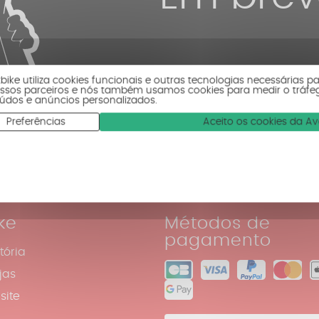
tbike utiliza cookies funcionais e outras tecnologias necessárias p
ssos parceiros e nós também usamos cookies para medir o tráfe
údos e anúncios personalizados.
Preferências
Aceito os cookies da A
ke
Métodos de
pagamento
tória
jas
site