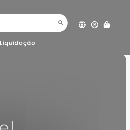
Liquidação
e!