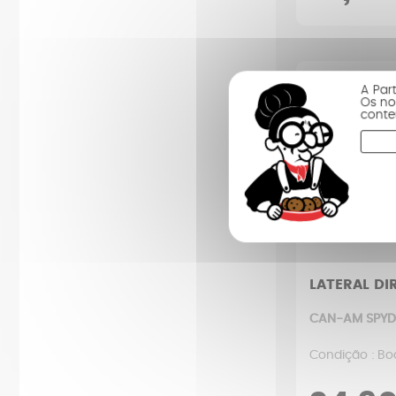
A Par
Os no
conte
LATERAL DI
CAN-AM SPYDE
Condição : Bo