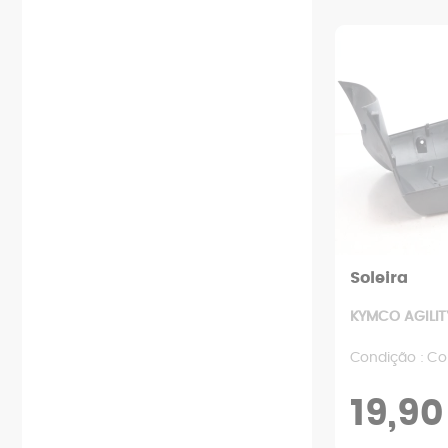
Arranque
Relé
Kit de corrente
Carenagem traseira
Escape
Fechadura
Roda
Carenagem dianteira
Embreagem
Sonda
Suporte do motor
Carenagem diversos
Filtros
Ventoinha
Suspensão traseira
Para-lama
Motor
Painel de instrumentos
Suspensão dianteira
Estribo
Bomba
Ignição
Manual do usuário
Punho traseiro
Radiador
Bateria
Parafusos e fixadores
Depósito
Transmissão
Chicote elétrico
Espelho retrovisor
Variador
Banco
Soleira
KYMCO AGILITY
Condição : C
19,90