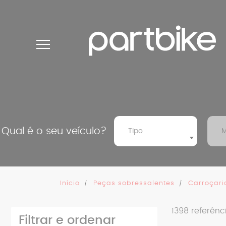
Painel de Gerenciamento de Cookies
Qual é o seu veículo?
Tipo
M
Início
Peças sobressalentes
Carroçari
1398
referênc
Filtrar e ordenar