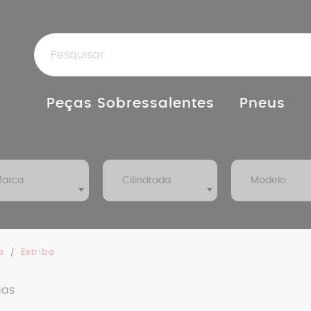
Peças Sobressalentes
Pneus
arca
Cilindrada
Modelo
a
Estribo
ias