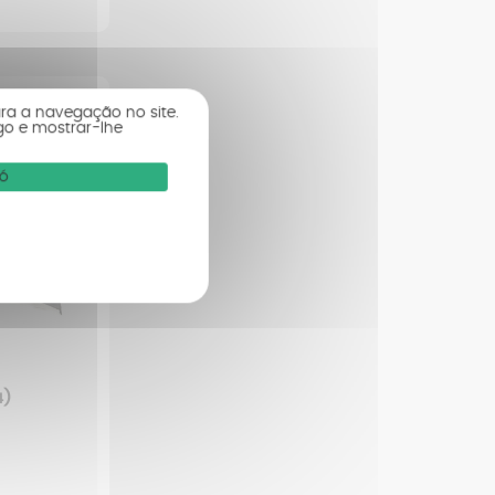
ara a navegação no site.
go e mostrar-lhe
vó
4)