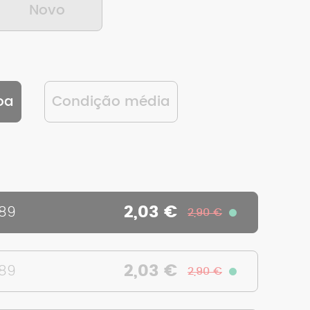
Novo
oa
Condição média
2,03 €
389
2,90 €
2,03 €
389
2,90 €