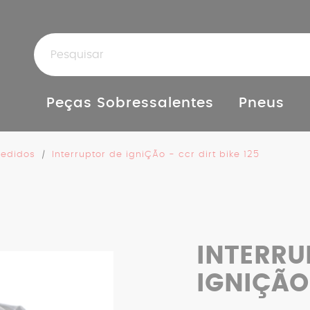
Peças Sobressalentes
Pneus
Pedidos
Interruptor de igniÇÃo - ccr dirt bike 125
INTERRU
IGNIÇÃO