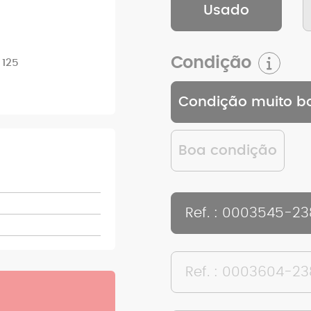
Usado
Condição
 125
Condição muito b
Boa condição
Ref. : 0003545-2
Ref. : 0003604-2