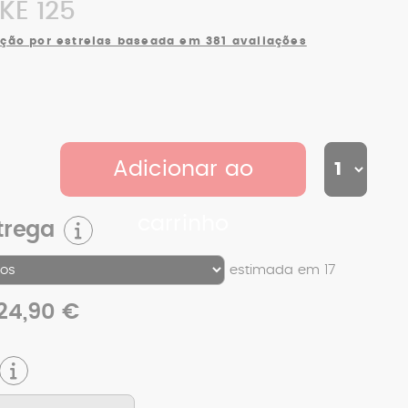
KE 125
ção por estrelas baseada em 381 avaliações
Adicionar ao
carrinho
trega
estimada em 17
24,90 €