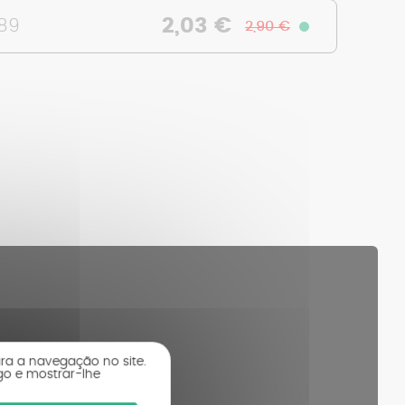
2,03 €
389
2,90 €
ara a navegação no site.
go e mostrar-lhe