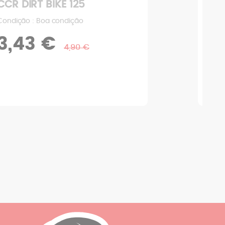
CCR DIRT BIKE 125
CCR
Condição : Boa condição
Condi
3,43 €
1,
4,90 €