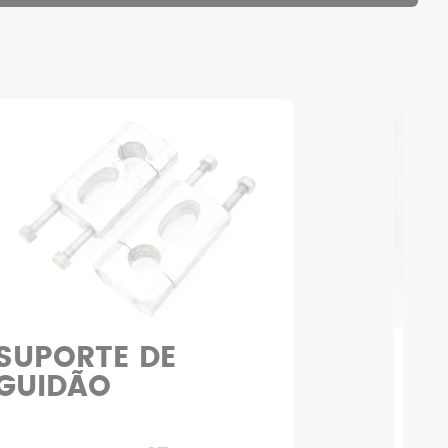
SUPORTE DE
T
GUIDÃO
RE
CO