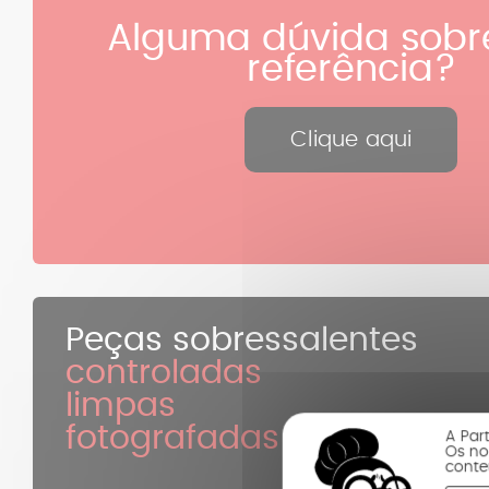
Alguma dúvida sobr
referência?
Clique aqui
Peças sobressalentes
controladas
limpas
fotografadas
A Par
Os no
conte