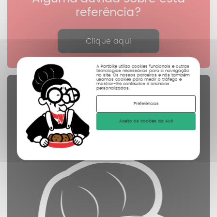
referência?
Clique aqui
A Partbike utiliza cookies funcionais e outras
tecnologias necessárias para a navegação
no site. Os nossos parceiros e nós também
usamos cookies para medir o tráfego e
mostrar-lhe conteúdos e anúncios
personalizados.
Peças sobressalentes
controladas
Preferências
limpas
Aceito os cookies da Avó
fotografadas