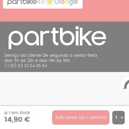
4.6
Aviso legal
Serviço ao cliente De segunda a sexta-feira
das 9h às 12h e das 14h às 16h.
(+33) 03 23 04 26 64
1 em stock
Adicionar ao carrinho
14,90 €
© 2026 Partbike