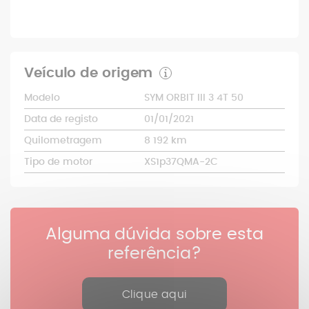
Veículo de origem
Modelo
SYM ORBIT III 3 4T 50
Data de registo
01/01/2021
Quilometragem
8 192 km
Tipo de motor
XS1p37QMA-2C
Alguma dúvida sobre esta
referência?
Clique aqui