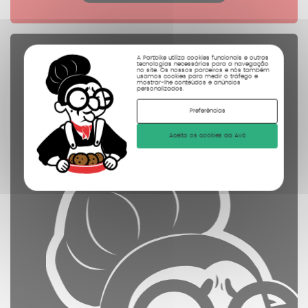
Peças sobressalentes
A Partbike utiliza cookies funcionais e outras
tecnologias necessárias para a navegação
no site. Os nossos parceiros e nós também
controladas
usamos cookies para medir o tráfego e
mostrar-lhe conteúdos e anúncios
personalizados.
limpas
Preferências
fotografadas
Aceito os cookies da Avó