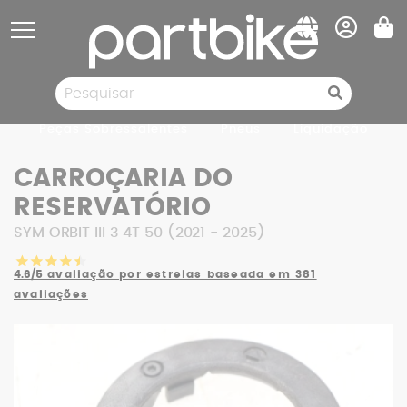
Painel de Gerenciamento de Cookies
Peças Sobressalentes
Pneus
Liquidação
CARROÇARIA DO
RESERVATÓRIO
SYM ORBIT III 3 4T 50 (2021 - 2025)
4.6/5
avaliação por estrelas baseada em 381
avaliações